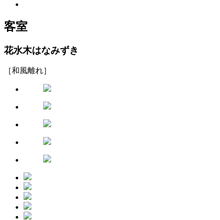
客室
花水木
はなみずき
［和風離れ］