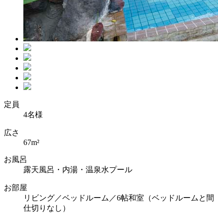
定員
4名様
広さ
67m²
お風呂
露天風呂・内湯・温泉水プール
お部屋
リビング／ベッドルーム／6帖和室（ベッドルームと間
仕切りなし）