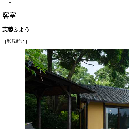
客室
芙蓉
ふよう
［和風離れ］